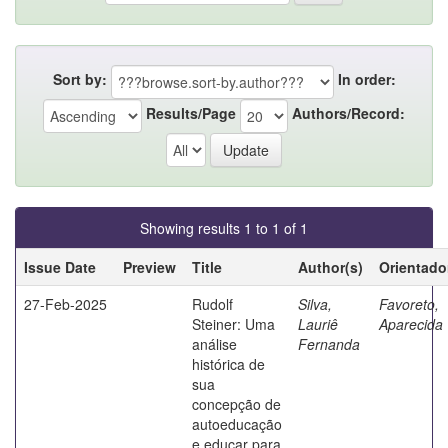
Sort by:
In order:
Results/Page
Authors/Record:
Showing results 1 to 1 of 1
Issue Date
Preview
Title
Author(s)
Orientado
27-Feb-2025
Rudolf
Silva,
Favoreto,
Steiner: Uma
Lauriê
Aparecida
análise
Fernanda
histórica de
sua
concepção de
autoeducação
e educar para