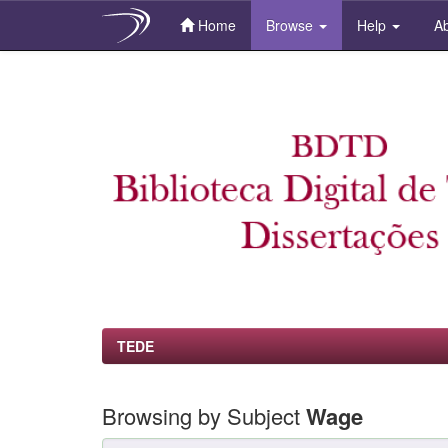
Home
Browse
Help
Ab
Skip
navigation
TEDE
Browsing by Subject
Wage