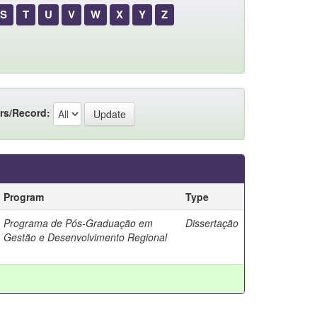
S
T
U
V
W
X
Y
Z
rs/Record:
Program
Type
Programa de Pós-Graduação em
Dissertação
Gestão e Desenvolvimento Regional