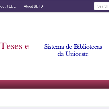
out TEDE
About BDTD