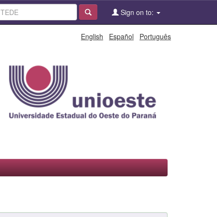
Sign on to:
English
Español
Português