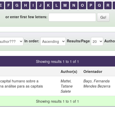
E
F
G
H
I
J
K
L
M
N
O
P
Q
R
or enter first few letters:
In order:
Results/Page
Autho
Showing results 1 to 1 of 1
Author(s)
Orientador
 capital humano sobre a
Mattei,
Baço, Fernanda
ma análise para as capitais
Tatiane
Mendes Bezerra
Salete
Showing results 1 to 1 of 1