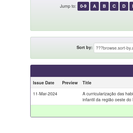
0-9
A
B
C
D
Jump to:
Sort by:
Issue Date
Preview
Title
11-Mar-2024
A curricularização das ha
infantil da região oeste do