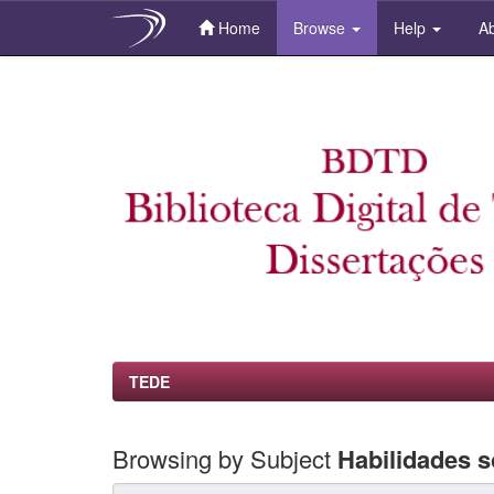
Home
Browse
Help
Ab
Skip
navigation
TEDE
Browsing by Subject
Habilidades 