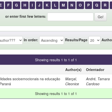
E
F
G
H
I
J
K
L
M
N
O
P
Q
R
or enter first few letters:
In order:
Results/Page
Autho
Showing results 1 to 1 of 1
Author(s)
Orientador
bilidades socioemocionais na educação
Marçal,
André, Tamara
 Paraná
Cleonice
Cardoso
Showing results 1 to 1 of 1