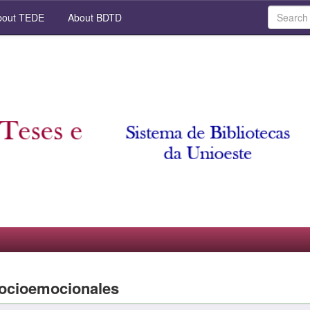
out TEDE
About BDTD
socioemocionales