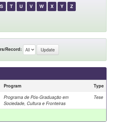
S
T
U
V
W
X
Y
Z
rs/Record:
Program
Type
Programa de Pós-Graduação em
Tese
Sociedade, Cultura e Fronteiras