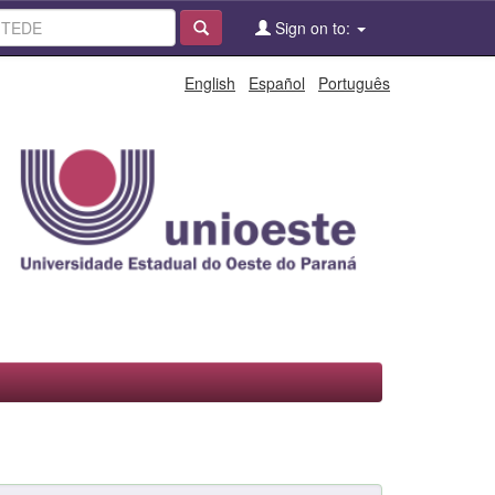
Sign on to:
English
Español
Português