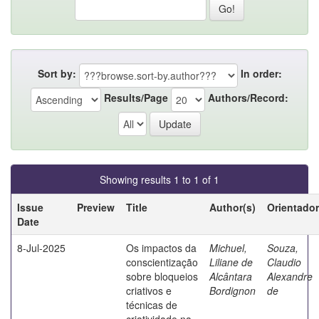
Sort by:
In order:
Results/Page
Authors/Record:
Showing results 1 to 1 of 1
Issue
Preview
Title
Author(s)
Orientador
Date
8-Jul-2025
Os impactos da
Michuel,
Souza,
conscientização
Liliane de
Claudio
sobre bloqueios
Alcântara
Alexandre
criativos e
Bordignon
de
técnicas de
criatividade na