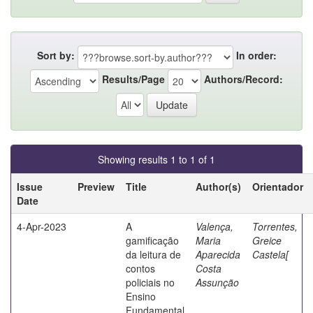
Sort by:
In order:
Results/Page
Authors/Record:
Showing results 1 to 1 of 1
Issue
Preview
Title
Author(s)
Orientador
Date
4-Apr-2023
A
Valença,
Torrentes,
gamificação
Maria
Greice
da leitura de
Aparecida
Castela[
contos
Costa
policiais no
Assunção
Ensino
Fundamental