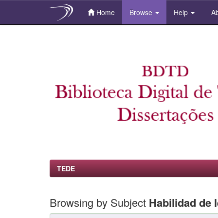
Home
Browse
Help
Ab
Skip
navigation
TEDE
Browsing by Subject
Habilidad de 