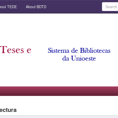
out TEDE
About BDTD
lectura