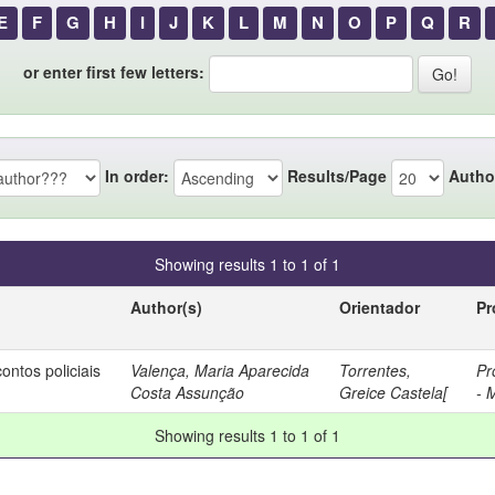
E
F
G
H
I
J
K
L
M
N
O
P
Q
R
or enter first few letters:
In order:
Results/Page
Autho
Showing results 1 to 1 of 1
Author(s)
Orientador
Pr
ontos policiais
Valença, Maria Aparecida
Torrentes,
Pr
Costa Assunção
Greice Castela[
- 
Showing results 1 to 1 of 1