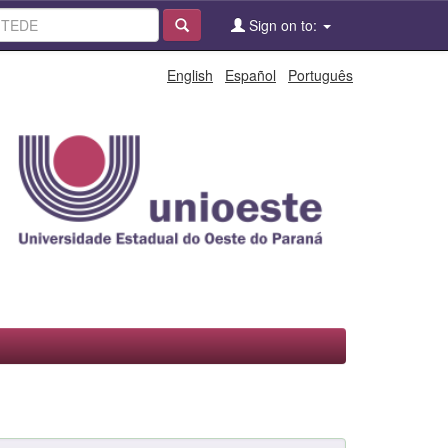
Sign on to:
English
Español
Português