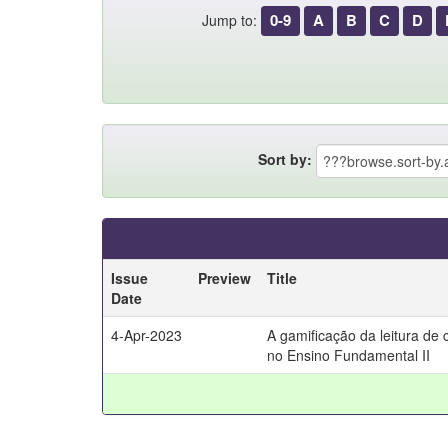
0-9
A
B
C
D
Jump to:
Sort by:
Issue
Preview
Title
Date
4-Apr-2023
A gamificação da leitura de c
no Ensino Fundamental II