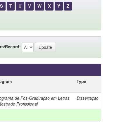
S
T
U
V
W
X
Y
Z
rs/Record:
ogram
Type
ograma de Pós-Graduação em Letras
Dissertação
Mestrado Profissional