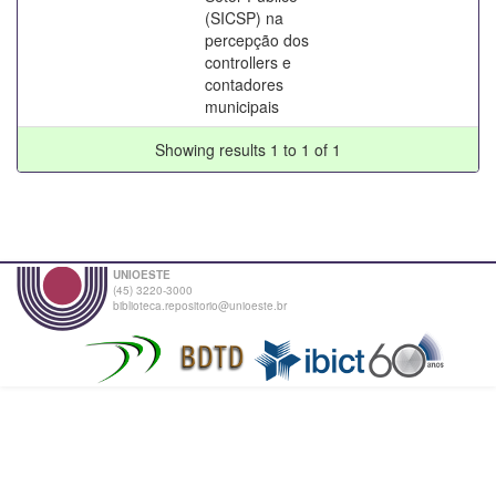
(SICSP) na
percepção dos
controllers e
contadores
municipais
Showing results 1 to 1 of 1
UNIOESTE
(45) 3220-3000
biblioteca.repositorio@unioeste.br