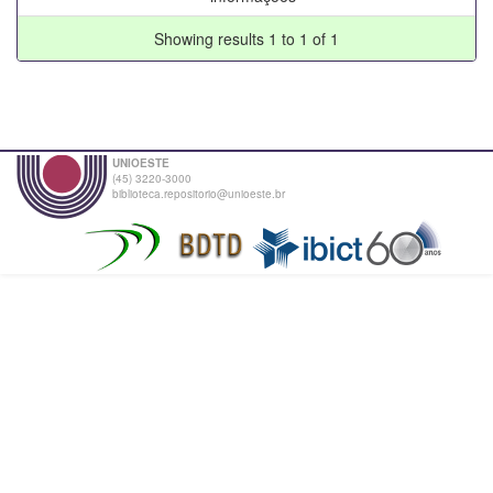
Showing results 1 to 1 of 1
UNIOESTE
(45) 3220-3000
biblioteca.repositorio@unioeste.br