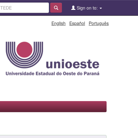
Sign on to:
English
Español
Português