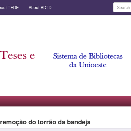
out TEDE
About BDTD
 remoção do torrão da bandeja