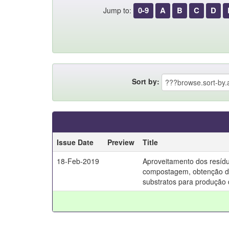
0-9
A
B
C
D
Jump to:
Sort by:
Issue Date
Preview
Title
18-Feb-2019
Aproveitamento dos resídu
compostagem, obtenção d
substratos para produção