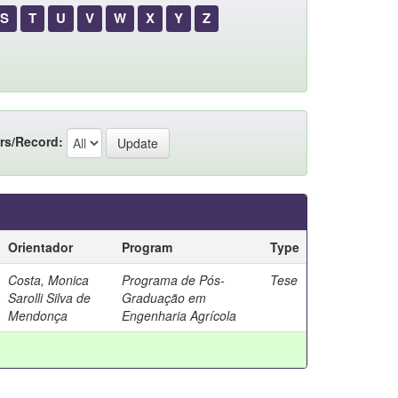
S
T
U
V
W
X
Y
Z
rs/Record:
Orientador
Program
Type
Costa, Monica
Programa de Pós-
Tese
Sarolli Silva de
Graduação em
Mendonça
Engenharia Agrícola