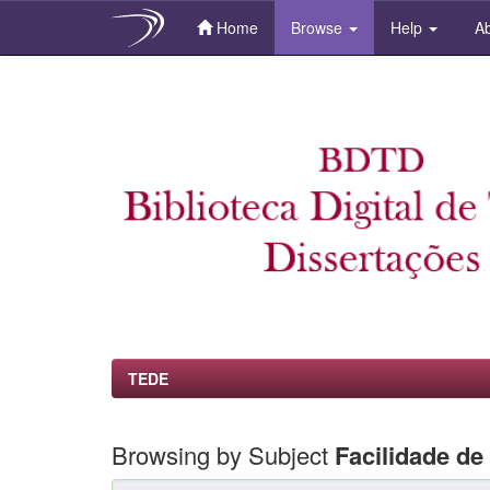
Home
Browse
Help
Ab
Skip
navigation
TEDE
Browsing by Subject
Facilidade de