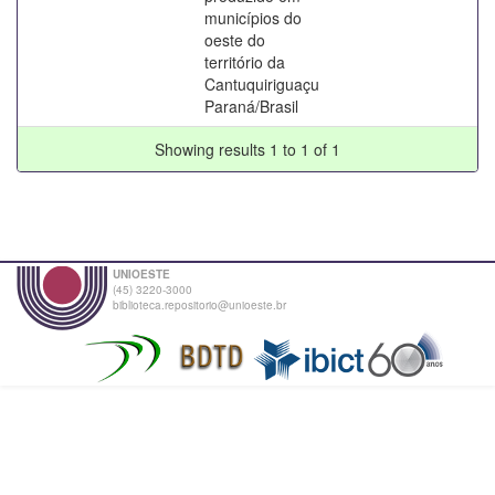
municípios do
oeste do
território da
Cantuquiriguaçu
Paraná/Brasil
Showing results 1 to 1 of 1
UNIOESTE
(45) 3220-3000
biblioteca.repositorio@unioeste.br