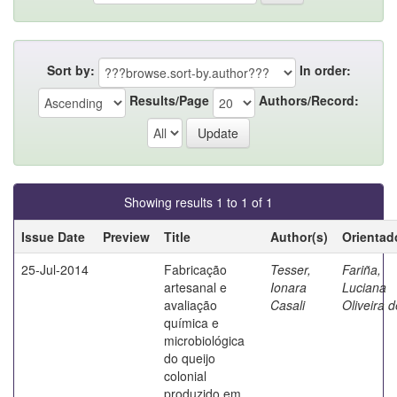
Sort by:
In order:
Results/Page
Authors/Record:
Showing results 1 to 1 of 1
Issue Date
Preview
Title
Author(s)
Orientad
25-Jul-2014
Fabricação
Tesser,
Fariña,
artesanal e
Ionara
Luciana
avaliação
Casali
Oliveira d
química e
microbiológica
do queijo
colonial
produzido em