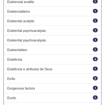
Existencial analitic
1
Existencialismo
1
Existential analytic
1
Existential psychoanalysis
1
Existential psychoanalysis.
1
Existentialism
1
Existência
4
Existência e atributos de Deus
1
Exílio
2
Exogenous factors
1
Exotic
1