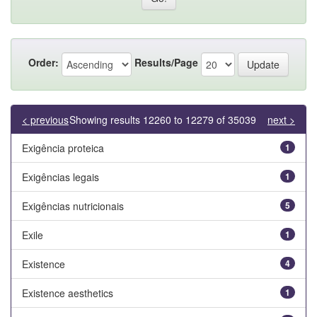
Order:
Results/Page
< previous
Showing results 12260 to 12279 of 35039
next >
Exigência proteica
1
Exigências legais
1
Exigências nutricionais
5
Exile
1
Existence
4
Existence aesthetics
1