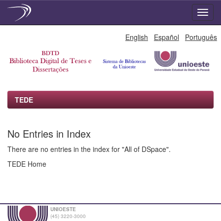
Skip
English
Español
Português
navigation
TEDE
No Entries in Index
There are no entries in the index for "All of DSpace".
TEDE Home
UNIOESTE
(45) 3220-3000