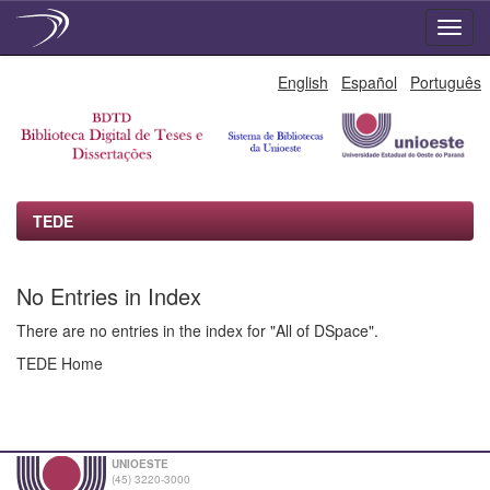
Skip
English
Español
Português
navigation
TEDE
No Entries in Index
There are no entries in the index for "All of DSpace".
TEDE Home
UNIOESTE
(45) 3220-3000