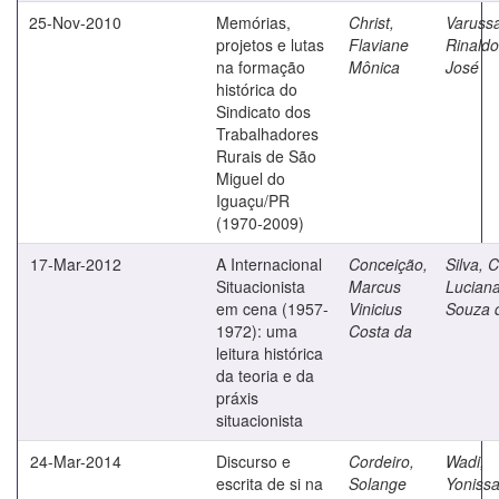
25-Nov-2010
Memórias,
Christ,
Varuss
projetos e lutas
Flaviane
Rinaldo
na formação
Mônica
José
histórica do
Sindicato dos
Trabalhadores
Rurais de São
Miguel do
Iguaçu/PR
(1970-2009)
17-Mar-2012
A Internacional
Conceição,
Silva, C
Situacionista
Marcus
Lucian
em cena (1957-
Vinicius
Souza 
1972): uma
Costa da
leitura histórica
da teoria e da
práxis
situacionista
24-Mar-2014
Discurso e
Cordeiro,
Wadi,
escrita de si na
Solange
Yoniss