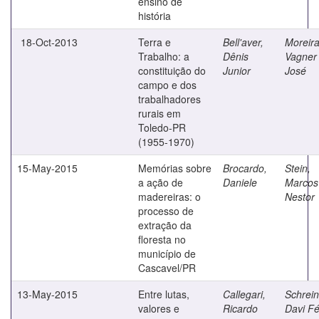
ensino de
história
18-Oct-2013
Terra e
Bell'aver,
Moreira
Trabalho: a
Dênis
Vagner
constituição do
Junior
José
campo e dos
trabalhadores
rurais em
Toledo-PR
(1955-1970)
15-May-2015
Memórias sobre
Brocardo,
Stein,
a ação de
Daniele
Marcos
madereiras: o
Nestor
processo de
extração da
floresta no
município de
Cascavel/PR
13-May-2015
Entre lutas,
Callegari,
Schrein
valores e
Ricardo
Davi Fé