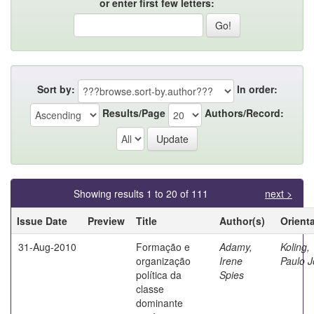
or enter first few letters:
Sort by:
In order:
Results/Page
Authors/Record:
Showing results 1 to 20 of 111
next >
Issue Date
Preview
Title
Author(s)
Orient
31-Aug-2010
Formação e
Adamy,
Koling,
organização
Irene
Paulo 
política da
Spies
classe
dominante