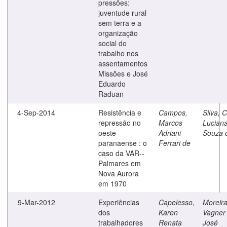
pressões:
juventude rural
sem terra e a
organização
social do
trabalho nos
assentamentos
Missões e José
Eduardo
Raduan
4-Sep-2014
Resistência e
Campos,
Silva, C
repressão no
Marcos
Lucian
oeste
Adriani
Souza 
paranaense : o
Ferrari de
caso da VAR--
Palmares em
Nova Aurora
em 1970
9-Mar-2012
Experiências
Capelesso,
Moreira
dos
Karen
Vagner
trabalhadores
Renata
José