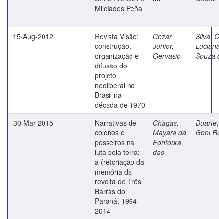
Milcíades Peña
15-Aug-2012
Revista Visão:
Cezar
Silva, C
construção,
Junior,
Lucian
organização e
Gervasio
Souza 
difusão do
projeto
neoliberal no
Brasil na
década de 1970
30-Mar-2015
Narrativas de
Chagas,
Duarte,
colonos e
Mayara da
Geni R
posseiros na
Fontoura
luta pela terra:
das
a (re)criação da
memória da
revolta de Três
Barras do
Paraná, 1964-
2014