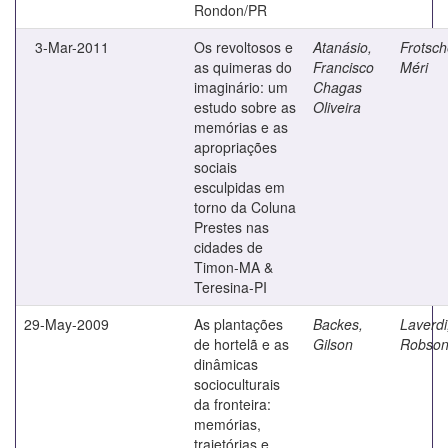
Rondon/PR
3-Mar-2011
Os revoltosos e
Atanásio,
Frotsch
as quimeras do
Francisco
Méri
imaginário: um
Chagas
estudo sobre as
Oliveira
memórias e as
apropriações
sociais
esculpidas em
torno da Coluna
Prestes nas
cidades de
Timon-MA &
Teresina-PI
29-May-2009
As plantações
Backes,
Laverdi
de hortelã e as
Gilson
Robso
dinâmicas
socioculturais
da fronteira:
memórias,
trajetórias e