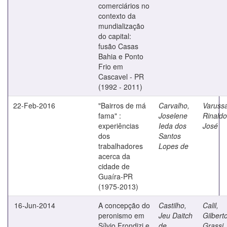
comerciários no
contexto da
mundialização
do capital:
fusão Casas
Bahia e Ponto
Frio em
Cascavel - PR
(1992 - 2011)
22-Feb-2016
"Bairros de má
Carvalho,
Varuss
fama" :
Joselene
Rinaldo
experiências
Ieda dos
José
dos
Santos
trabalhadores
Lopes de
acerca da
cidade de
Guaíra-PR
(1975-2013)
16-Jun-2014
A concepção do
Castilho,
Calil,
peronismo em
Jeu Daitch
Gilbert
Sílvio Frondizi e
de
Grassi