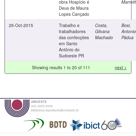
obra Hospício é
Marmitt
Deus de Maura
Lopes Cançado
29-Oct-2015
Trabalho e
Costa,
Bosi,
trabalhadores
Gilvana
Antonio
das confecções
Machado
Pádua
em Santo
Antônio do
Sudoeste PR
Showing results 1 to 20 of 111
next >
UNIOESTE
(45) 3220-3000
biblioteca.repositorio@unioeste.br