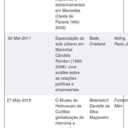
estranhamentos
em Mercedes
(Oeste do
Paraná 1960-
2009)
30-Mar-2011
Especulação do
Bade,
Koling,
solo urbano em
Cristiane
Paulo 
Marechal
Cândido
Rondon (1980-
2008): uma
análise sobre
as relações
políticas e
empresariais
27-May-2015
O Museu do
Beiersdorf,
Frotsch
Holocausto de
Danielle da
Méri
Curitiba:
Silva
globalização da
Maçaneiro
memória e