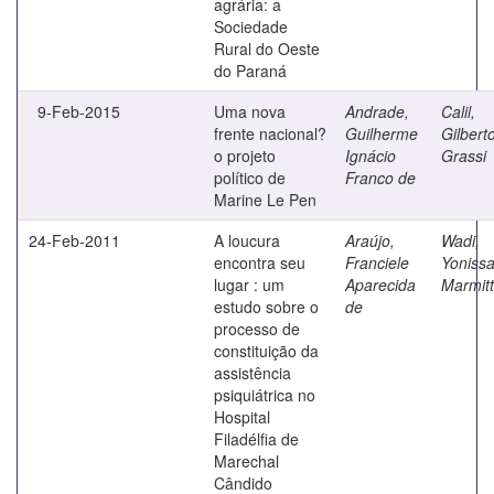
agrária: a
Sociedade
Rural do Oeste
do Paraná
9-Feb-2015
Uma nova
Andrade,
Calil,
frente nacional?
Guilherme
Gilbert
o projeto
Ignácio
Grassi
político de
Franco de
Marine Le Pen
24-Feb-2011
A loucura
Araújo,
Wadi,
encontra seu
Franciele
Yoniss
lugar : um
Aparecida
Marmitt
estudo sobre o
de
processo de
constituição da
assistência
psiquiátrica no
Hospital
Filadélfia de
Marechal
Cândido