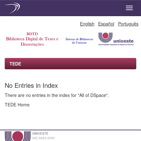
Skip
English
Español
Português
navigation
TEDE
No Entries in Index
There are no entries in the index for "All of DSpace".
TEDE Home
UNIOESTE
(45) 3220-3000