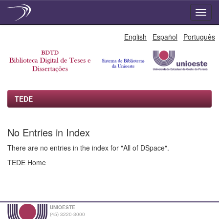
Skip
English
Español
Português
navigation
TEDE
No Entries in Index
There are no entries in the index for "All of DSpace".
TEDE Home
UNIOESTE
(45) 3220-3000