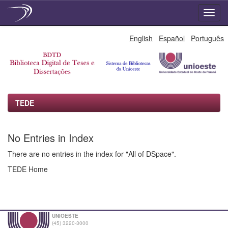
Skip
English
Español
Português
navigation
TEDE
No Entries in Index
There are no entries in the index for "All of DSpace".
TEDE Home
UNIOESTE
(45) 3220-3000