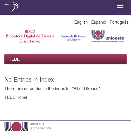
Skip
English
Español
Português
navigation
TEDE
No Entries in Index
There are no entries in the index for "All of DSpace".
TEDE Home
UNIOESTE
(45) 3220-3000