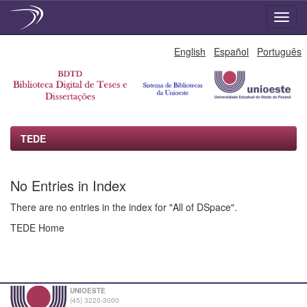
Skip
English
Español
Português
navigation
TEDE
No Entries in Index
There are no entries in the index for "All of DSpace".
TEDE Home
UNIOESTE
(45) 3220-3000