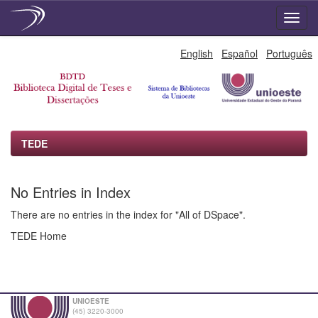
Skip
English
Español
Português
navigation
TEDE
No Entries in Index
There are no entries in the index for "All of DSpace".
TEDE Home
UNIOESTE
(45) 3220-3000