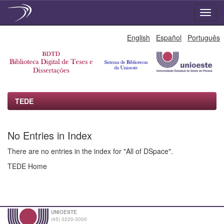
Skip
English
Español
Português
navigation
TEDE
No Entries in Index
There are no entries in the index for "All of DSpace".
TEDE Home
UNIOESTE
(45) 3220-3000