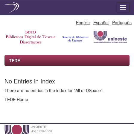
Skip
English
Español
Português
navigation
TEDE
No Entries in Index
There are no entries in the index for "All of DSpace".
TEDE Home
UNIOESTE
(45) 3220-3000