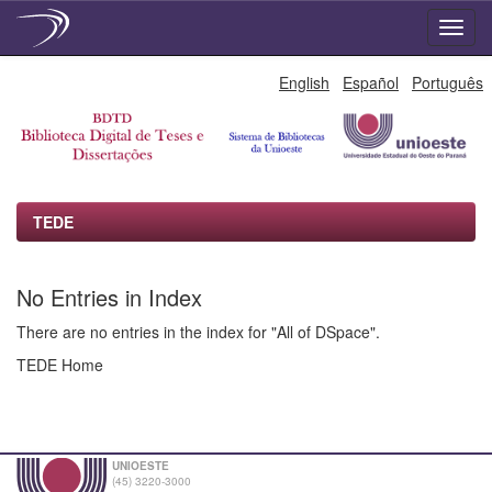
Skip
English
Español
Português
navigation
TEDE
No Entries in Index
There are no entries in the index for "All of DSpace".
TEDE Home
UNIOESTE
(45) 3220-3000