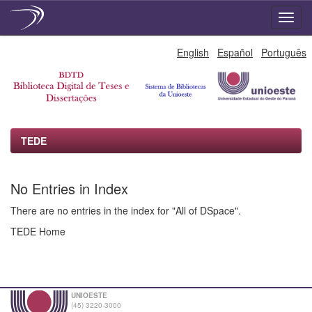
Skip
English
Español
Português
navigation
TEDE
No Entries in Index
There are no entries in the index for "All of DSpace".
TEDE Home
UNIOESTE
(45) 3220-3000