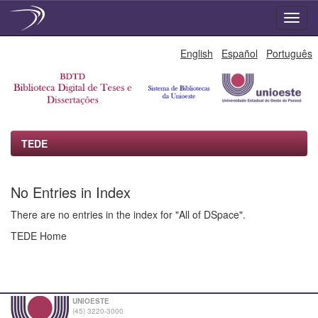
Skip
English
Español
Português
navigation
TEDE
No Entries in Index
There are no entries in the index for "All of DSpace".
TEDE Home
UNIOESTE
(45) 3220-3000