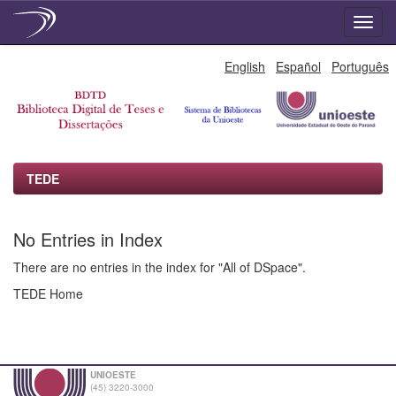
Skip
English
Español
Português
navigation
TEDE
No Entries in Index
There are no entries in the index for "All of DSpace".
TEDE Home
UNIOESTE
(45) 3220-3000