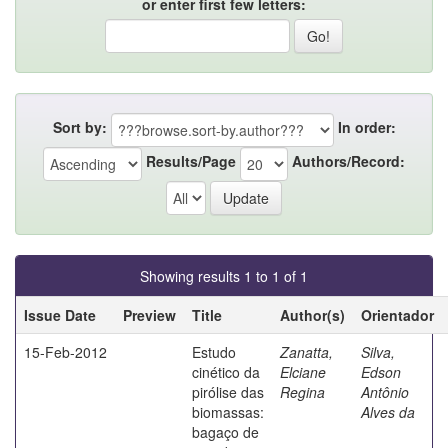
or enter first few letters:
Sort by:
In order:
Results/Page
Authors/Record:
Showing results 1 to 1 of 1
Issue Date
Preview
Title
Author(s)
Orientador
15-Feb-2012
Estudo
Zanatta,
Silva,
cinético da
Elciane
Edson
pirólise das
Regina
Antônio
biomassas:
Alves da
bagaço de