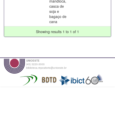
mandioca,
casca de
soja e
bagaço de
cana
Showing results 1 to 1 of 1
UNIOESTE
(45) 3220-3000
biblioteca.repositorio@unioeste.br