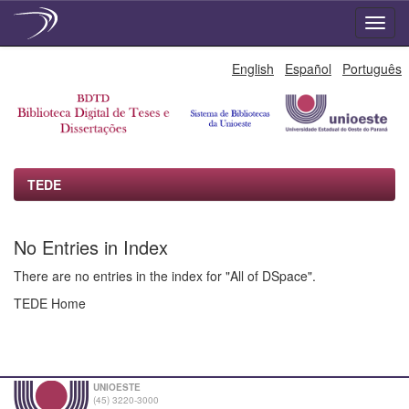
Skip
English
Español
Português
navigation
TEDE
No Entries in Index
There are no entries in the index for "All of DSpace".
TEDE Home
UNIOESTE
(45) 3220-3000