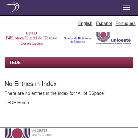
Skip
English
Español
Português
navigation
TEDE
No Entries in Index
There are no entries in the index for "All of DSpace".
TEDE Home
UNIOESTE
(45) 3220-3000