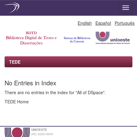
Skip
English
Español
Português
navigation
TEDE
No Entries in Index
There are no entries in the index for "All of DSpace".
TEDE Home
UNIOESTE
(45) 3220-3000