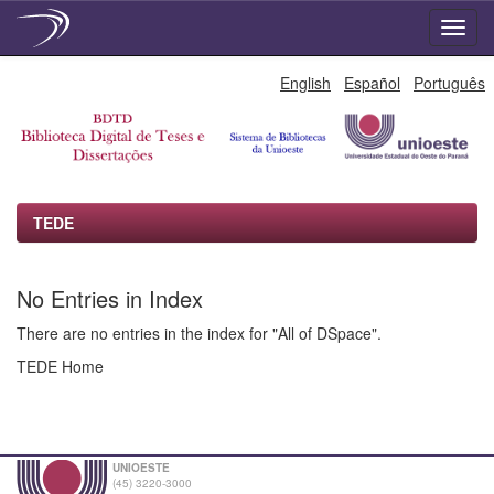
Skip
English
Español
Português
navigation
TEDE
No Entries in Index
There are no entries in the index for "All of DSpace".
TEDE Home
UNIOESTE
(45) 3220-3000