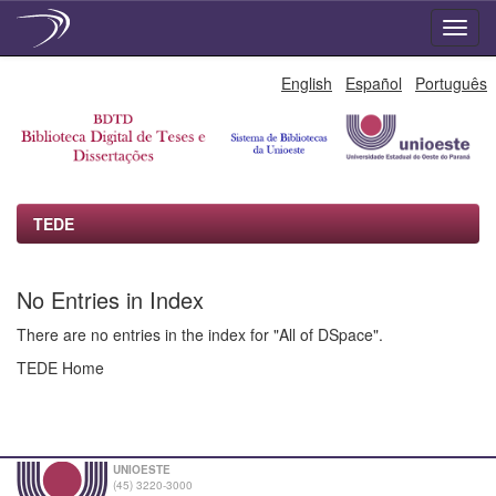
Skip
English
Español
Português
navigation
TEDE
No Entries in Index
There are no entries in the index for "All of DSpace".
TEDE Home
UNIOESTE
(45) 3220-3000