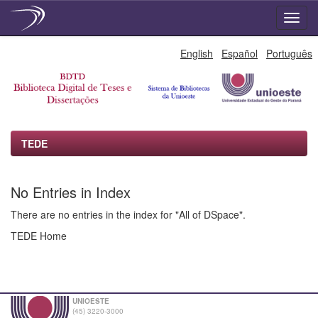
Skip
English
Español
Português
navigation
TEDE
No Entries in Index
There are no entries in the index for "All of DSpace".
TEDE Home
UNIOESTE
(45) 3220-3000