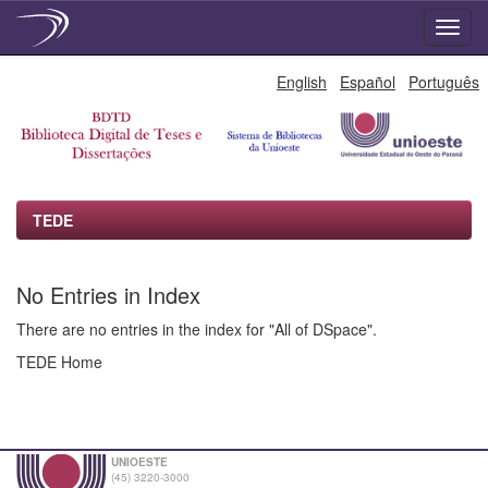
Skip
English
Español
Português
navigation
TEDE
No Entries in Index
There are no entries in the index for "All of DSpace".
TEDE Home
UNIOESTE
(45) 3220-3000