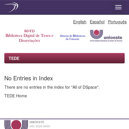
Skip
English
Español
Português
navigation
TEDE
No Entries in Index
There are no entries in the index for "All of DSpace".
TEDE Home
UNIOESTE
(45) 3220-3000