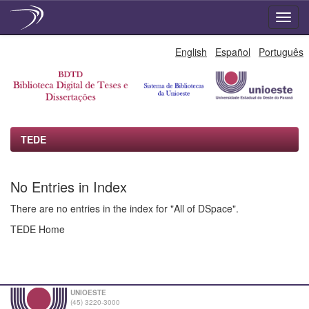
Skip
English
Español
Português
navigation
TEDE
No Entries in Index
There are no entries in the index for "All of DSpace".
TEDE Home
UNIOESTE
(45) 3220-3000