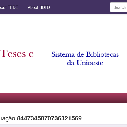
out TEDE
About BDTD
duação
8447345070736321569