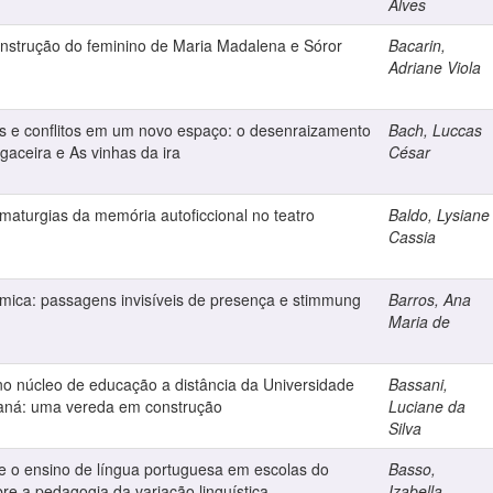
Alves
nstrução do feminino de Maria Madalena e Sóror
Bacarin,
Adriane Viola
s e conflitos em um novo espaço: o desenraizamento
Bach, Luccas
aceira e As vinhas da ira
César
aturgias da memória autoficcional no teatro
Baldo, Lysiane
Cassia
fílmica: passagens invisíveis de presença e stimmung
Barros, Ana
Maria de
no núcleo de educação a distância da Universidade
Bassani,
raná: uma vereda em construção
Luciane da
Silva
e o ensino de língua portuguesa em escolas do
Basso,
e a pedagogia da variação linguística
Izabella