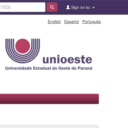
Sign on to:
English
Español
Português