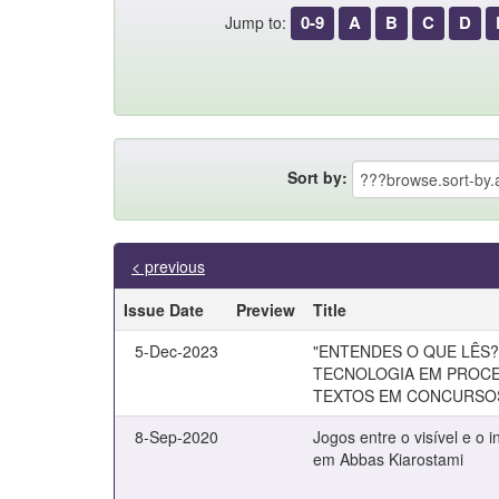
0-9
A
B
C
D
Jump to:
Sort by:
< previous
Issue Date
Preview
Title
5-Dec-2023
"ENTENDES O QUE LÊS?"
TECNOLOGIA EM PROCE
TEXTOS EM CONCURSO
8-Sep-2020
Jogos entre o visível e o 
em Abbas Kiarostami