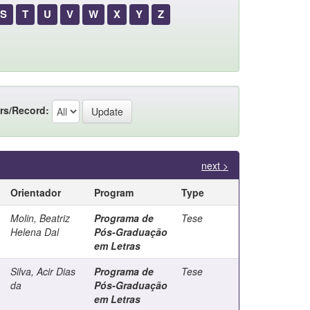
S
T
U
V
W
X
Y
Z
rs/Record:
next >
Orientador
Program
Type
Molin, Beatriz
Programa de
Tese
Helena Dal
Pós-Graduação
em Letras
Silva, Acir Dias
Programa de
Tese
da
Pós-Graduação
em Letras