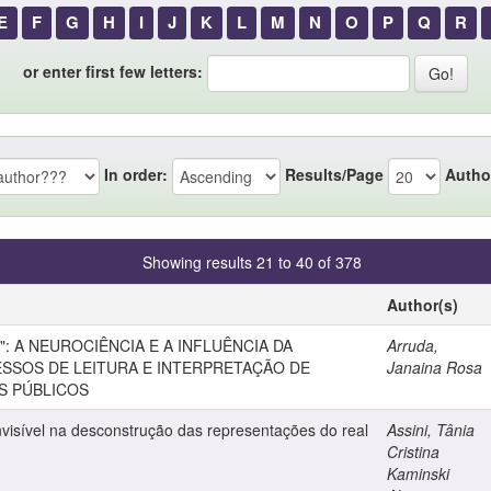
E
F
G
H
I
J
K
L
M
N
O
P
Q
R
or enter first few letters:
In order:
Results/Page
Autho
Showing results 21 to 40 of 378
Author(s)
: A NEUROCIÊNCIA E A INFLUÊNCIA DA
Arruda,
SSOS DE LEITURA E INTERPRETAÇÃO DE
Janaina Rosa
S PÚBLICOS
invisível na desconstrução das representações do real
Assini, Tânia
Cristina
Kaminski