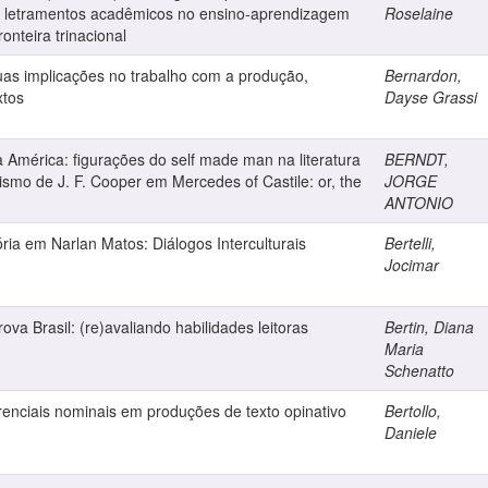
o e letramentos acadêmicos no ensino-aprendizagem
Roselaine
onteira trinacional
as implicações no trabalho com a produção,
Bernardon,
xtos
Dayse Grassi
América: figurações do self made man na literatura
BERNDT,
smo de J. F. Cooper em Mercedes of Castile: or, the
JORGE
ANTONIO
ria em Narlan Matos: Diálogos Interculturais
Bertelli,
Jocimar
rova Brasil: (re)avaliando habilidades leitoras
Bertin, Diana
Maria
Schenatto
enciais nominais em produções de texto opinativo
Bertollo,
Daniele