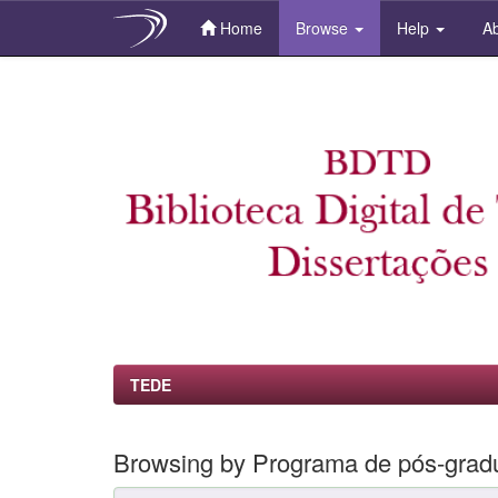
Home
Browse
Help
Ab
Skip
navigation
TEDE
Browsing by Programa de pós-gra