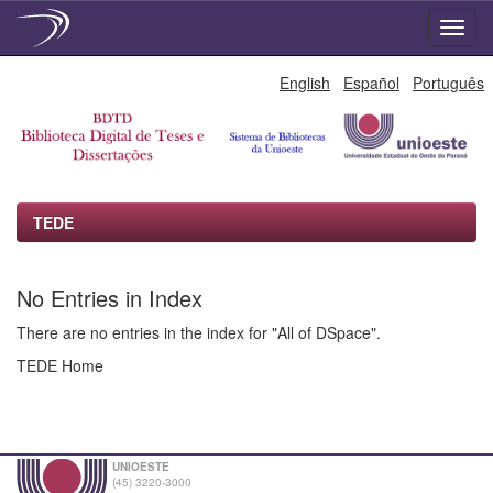
Skip
English
Español
Português
navigation
TEDE
No Entries in Index
There are no entries in the index for "All of DSpace".
TEDE Home
UNIOESTE
(45) 3220-3000