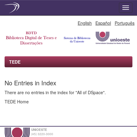
Skip
English
Español
Português
navigation
TEDE
No Entries in Index
There are no entries in the index for "All of DSpace".
TEDE Home
UNIOESTE
(45) 3220-3000