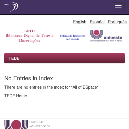
Skip
English
Español
Português
navigation
TEDE
No Entries in Index
There are no entries in the index for "All of DSpace".
TEDE Home
UNIOESTE
(45) 3220-3000