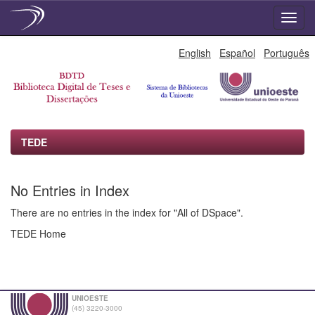
Skip
English
Español
Português
navigation
TEDE
No Entries in Index
There are no entries in the index for "All of DSpace".
TEDE Home
UNIOESTE
(45) 3220-3000