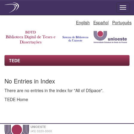
Skip
English
Español
Português
navigation
TEDE
No Entries in Index
There are no entries in the index for "All of DSpace".
TEDE Home
UNIOESTE
(45) 3220-3000