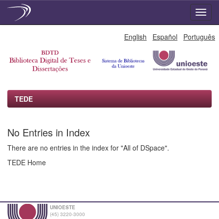
Skip
English
Español
Português
navigation
TEDE
No Entries in Index
There are no entries in the index for "All of DSpace".
TEDE Home
UNIOESTE
(45) 3220-3000