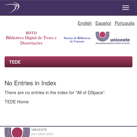
Skip
English
Español
Português
navigation
TEDE
No Entries in Index
There are no entries in the index for "All of DSpace".
TEDE Home
UNIOESTE
(45) 3220-3000