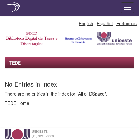
Skip
English
Español
Português
navigation
TEDE
No Entries in Index
There are no entries in the index for "All of DSpace".
TEDE Home
UNIOESTE
(45) 3220-3000