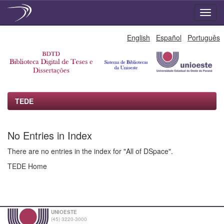
Skip
English
Español
Português
navigation
TEDE
No Entries in Index
There are no entries in the index for "All of DSpace".
TEDE Home
UNIOESTE
(45) 3220-3000