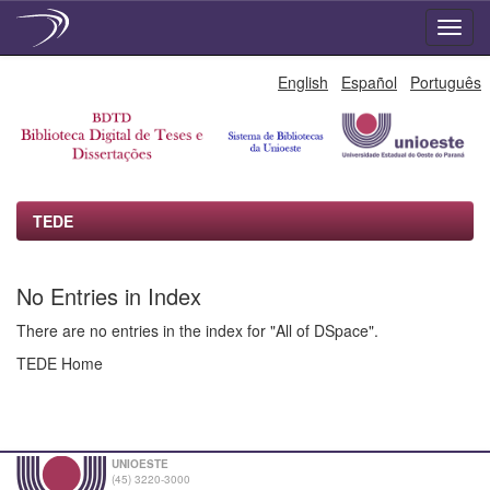
Skip
English
Español
Português
navigation
TEDE
No Entries in Index
There are no entries in the index for "All of DSpace".
TEDE Home
UNIOESTE
(45) 3220-3000