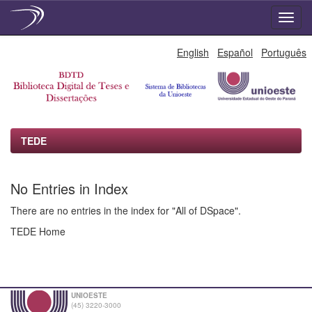
Skip
English
Español
Português
navigation
TEDE
No Entries in Index
There are no entries in the index for "All of DSpace".
TEDE Home
UNIOESTE
(45) 3220-3000