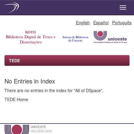
Skip
English
Español
Português
navigation
TEDE
No Entries in Index
There are no entries in the index for "All of DSpace".
TEDE Home
UNIOESTE
(45) 3220-3000