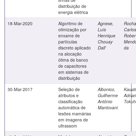
distribuição de
energia elétrica
18-Mar-2020
Algoritmo de
Agnese,
Rocha
otimização por
Luís
Carlo
enxame de
Henrique
Rober
partículas
Chouay
Mend
discreto aplicado
Dall'
da
na alocação
ótima de banco
de capacitores
em sistemas de
distribuição
30-Mar-2017
Seleção de
Albonico,
Kauati
atributos e
Guilherme
Adria
classificação
Antônio
Tokuh
automática de
Mantovani
lesões mamárias
em imagens de
ultrassom