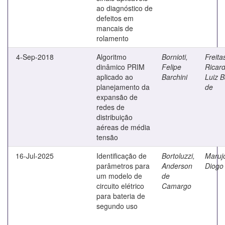
ao diagnóstico de
defeitos em
mancais de
rolamento
4-Sep-2018
Algoritmo
Bornioti,
Freita
dinâmico PRIM
Felipe
Ricar
aplicado ao
Barchini
Luiz B
planejamento da
de
expansão de
redes de
distribuição
aéreas de média
tensão
16-Jul-2025
Identificação de
Bortoluzzi,
Maruj
parâmetros para
Anderson
Diogo
um modelo de
de
circuito elétrico
Camargo
para bateria de
segundo uso