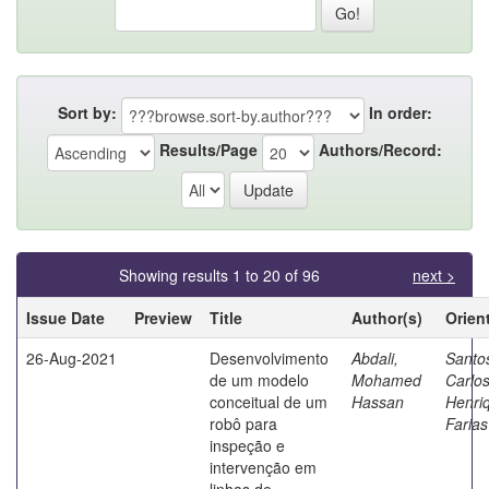
Sort by:
In order:
Results/Page
Authors/Record:
Showing results 1 to 20 of 96
next >
Issue Date
Preview
Title
Author(s)
Orien
26-Aug-2021
Desenvolvimento
Abdali,
Santo
de um modelo
Mohamed
Carlo
conceitual de um
Hassan
Henri
robô para
Farias
inspeção e
intervenção em
linhas de