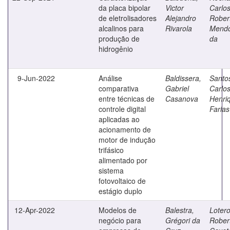
da placa bipolar
Victor
Carlo
de eletrolisadores
Alejandro
Rober
alcalinos para
Rivarola
Mend
produção de
da
hidrogênio
9-Jun-2022
Análise
Baldissera,
Santo
comparativa
Gabriel
Carlo
entre técnicas de
Casanova
Henri
controle digital
Farias
aplicadas ao
acionamento de
motor de indução
trifásico
alimentado por
sistema
fotovoltaico de
estágio duplo
12-Apr-2022
Modelos de
Balestra,
Lotero
negócio para
Grégori da
Rober