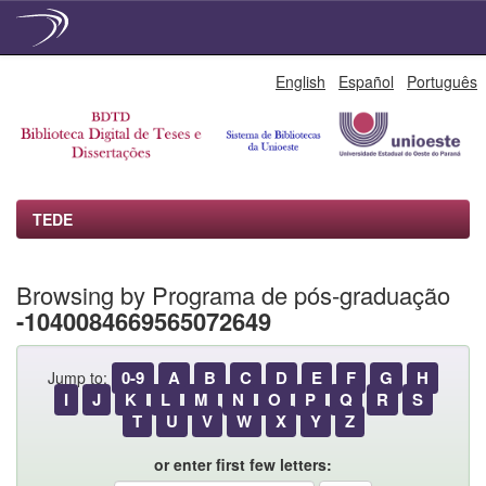
Skip
English
Español
Português
navigation
TEDE
Browsing by Programa de pós-graduação
-1040084669565072649
0-9
A
B
C
D
E
F
G
H
Jump to:
I
J
K
L
M
N
O
P
Q
R
S
T
U
V
W
X
Y
Z
or enter first few letters: