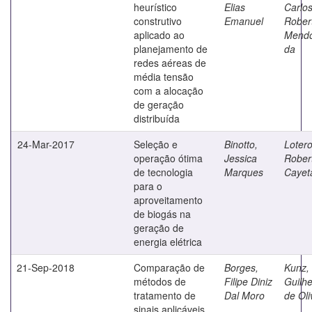
heurístico
Elias
Carlo
construtivo
Emanuel
Rober
aplicado ao
Mend
planejamento de
da
redes aéreas de
média tensão
com a alocação
de geração
distribuída
24-Mar-2017
Seleção e
Binotto,
Lotero
operação ótima
Jessica
Rober
de tecnologia
Marques
Cayet
para o
aproveitamento
de biogás na
geração de
energia elétrica
21-Sep-2018
Comparação de
Borges,
Kunz,
métodos de
Filipe Diniz
Guilh
tratamento de
Dal Moro
de Oli
sinais aplicáveis