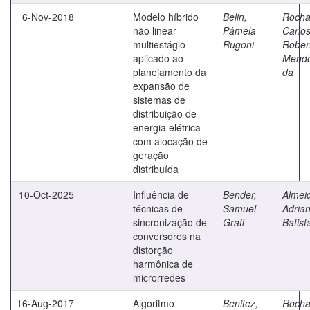
6-Nov-2018
Modelo híbrido
Belin,
Rocha
não linear
Pâmela
Carlo
multiestágio
Rugoni
Rober
aplicado ao
Mend
planejamento da
da
expansão de
sistemas de
distribuição de
energia elétrica
com alocação de
geração
distribuída
10-Oct-2025
Influência de
Bender,
Almei
técnicas de
Samuel
Adria
sincronização de
Graff
Batist
conversores na
distorção
harmônica de
microrredes
16-Aug-2017
Algoritmo
Benitez,
Rocha