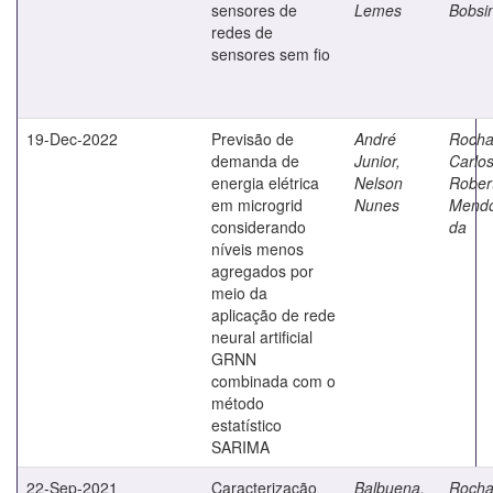
sensores de
Lemes
Bobsi
redes de
sensores sem fio
19-Dec-2022
Previsão de
André
Rocha
demanda de
Junior,
Carlo
energia elétrica
Nelson
Rober
em microgrid
Nunes
Mend
considerando
da
níveis menos
agregados por
meio da
aplicação de rede
neural artificial
GRNN
combinada com o
método
estatístico
SARIMA
22-Sep-2021
Caracterização
Balbuena,
Rocha