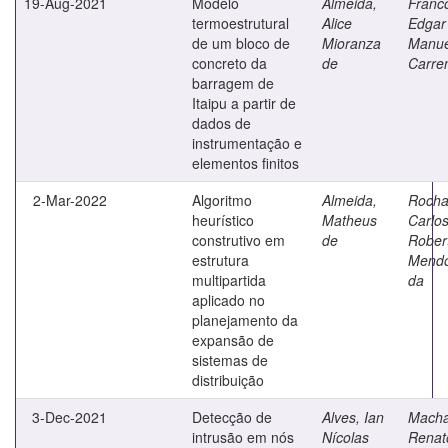
19-Aug-2021
Modelo
Almeida,
Franc
termoestrutural
Alice
Edgar
de um bloco de
Mioranza
Manue
concreto da
de
Carre
barragem de
Itaipu a partir de
dados de
instrumentação e
elementos finitos
2-Mar-2022
Algoritmo
Almeida,
Rocha
heurístico
Matheus
Carlo
construtivo em
de
Rober
estrutura
Mend
multipartida
da
aplicado no
planejamento da
expansão de
sistemas de
distribuição
3-Dec-2021
Detecção de
Alves, Ian
Macha
intrusão em nós
Nícolas
Renat