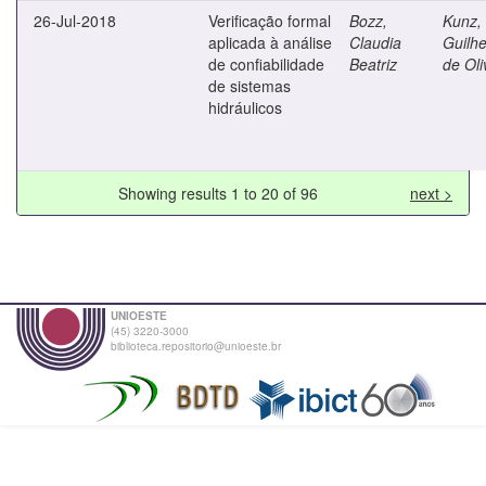
26-Jul-2018
Verificação formal
Bozz,
Kunz,
aplicada à análise
Claudia
Guilh
de confiabilidade
Beatriz
de Oli
de sistemas
hidráulicos
Showing results 1 to 20 of 96
next >
UNIOESTE
(45) 3220-3000
biblioteca.repositorio@unioeste.br