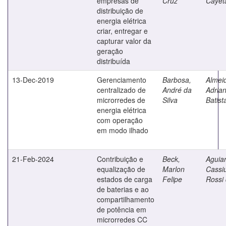
empresas de
Cruz
Cayet
distribuição de
energia elétrica
criar, entregar e
capturar valor da
geração
distribuída
13-Dec-2019
Gerenciamento
Barbosa,
Almei
centralizado de
André da
Adria
microrredes de
Silva
Batist
energia elétrica
com operação
em modo ilhado
21-Feb-2024
Contribuição e
Beck,
Aguiar
equalização de
Marlon
Cassi
estados de carga
Felipe
Rossi
de baterias e ao
compartilhamento
de potência em
microrredes CC